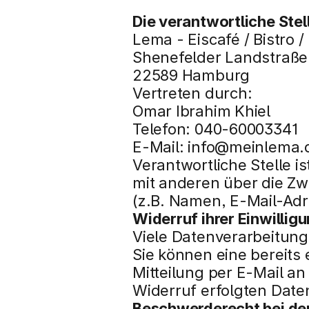
Die verantwortliche Stel
Lema - Eiscafé / Bistro /
Shenefelder Landstraße
22589 Hamburg
Vertreten durch:
Omar Ibrahim Khiel
Telefon: 040-60003341 
E-Mail: info@meinlema.
Verantwortliche Stelle is
mit anderen über die Z
(z.B. Namen, E-Mail-Adr
Widerruf ihrer Einwillig
Viele Datenverarbeitungs
Sie können eine bereits e
Mitteilung per E-Mail a
Widerruf erfolgten Date
Beschwerderecht bei de